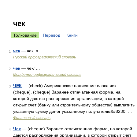
чек
Толкование
Перевод
Книги
чек
— чек, а …
1
Русский орфографический словарь
чек
— чек/ …
2
Морфемно-орфографический словарь
ЧЕК
— (check) Американское написание слова чек
3
(cheque). (cheque) Заранее отпечатанная форма, на
которой даются распоряжения организации, в которой
открыт счет (банку или строительному обществу) выплатить
указанную сумму денег указанному получателю&#8230; …
Финансовый словарь
Чек
— (cheque) Заранее отпечатанная форма, на которой
4
даются распоряжения организации, в которой открыт счет