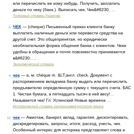
или перечислить ее кому нибудь. Получить, заплатить
деньги по чеку (банк.). Выписать чек. Чек&#8230; …
Толковый словарь Ушакова
ЧЕК
— (cheque) Письменный приказ клиента банку
8
выплатить наличные деньги или перевести средства на
другой счет. Это общепринятая, но юридически
необязательная форма общения банка с клиентом. Чеки
удобны в обращении и почти повсеместно принимаются
в&#8230; …
Экономический словарь
чек
— а, м. chèque m. &LT;англ. check. Документ с
9
распоряжением вкладчика банку выдать или перечислить
предъявителю определенную сумму с текущего счета. БАС
1. Чистая бумага, а пятнадцать тысяч в ней весу! ..
Называется чек! Гл. Успенский Новые времена …
Исторический словарь галлицизмов русского языка
чек
— Ажиотаж, банкрот, вклад, гарантия, дисконтировать,
10
дискредитировать, запросы, итоги, расход, учесть, чек.
Особенный интерес для историка представляют слова и