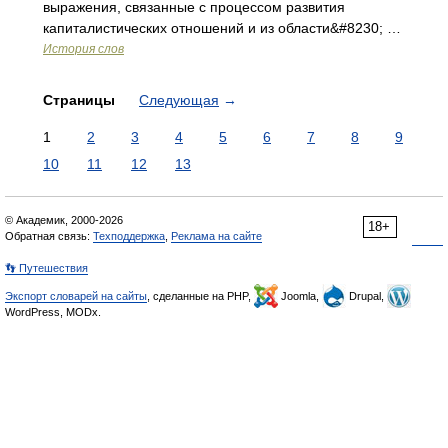
выражения, связанные с процессом развития
капиталистических отношений и из области&#8230; …
История слов
Страницы
Следующая
→
1
2
3
4
5
6
7
8
9
10
11
12
13
© Академик, 2000-2026
18+
Обратная связь:
Техподдержка
,
Реклама на сайте
👣 Путешествия
Экспорт словарей на сайты
, сделанные на PHP,
Joomla,
Drupal,
WordPress, MODx.