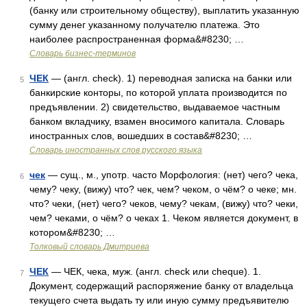
(банку или строительному обществу), выплатить указанную
сумму денег указанному получателю платежа. Это
наиболее распространенная форма&#8230; …
Словарь бизнес-терминов
ЧЕК
— (англ. check). 1) переводная записка на банки или
5
банкирские конторы, по которой уплата производится по
предъявлении. 2) свидетельство, выдаваемое частным
банком вкладчику, взамен вносимого капитала. Словарь
иностранных слов, вошедших в состав&#8230; …
Словарь иностранных слов русского языка
чек
— сущ., м., употр. часто Морфология: (нет) чего? чека,
6
чему? чеку, (вижу) что? чек, чем? чеком, о чём? о чеке; мн.
что? чеки, (нет) чего? чеков, чему? чекам, (вижу) что? чеки,
чем? чеками, о чём? о чеках 1. Чеком является документ, в
котором&#8230; …
Толковый словарь Дмитриева
ЧЕК
— ЧЕК, чека, муж. (англ. check или cheque). 1.
7
Документ, содержащий распоряжение банку от владельца
текущего счета выдать ту или иную сумму предъявителю